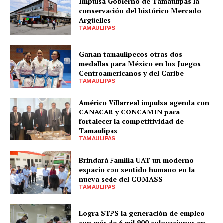
Impulsa Gobierno de Tamaulipas la
conservación del histórico Mercado
Argüelles
TAMAULIPAS
Ganan tamaulipecos otras dos
medallas para México en los Juegos
Centroamericanos y del Caribe
TAMAULIPAS
Américo Villarreal impulsa agenda con
CANACAR y CONCAMIN para
fortalecer la competitividad de
Tamaulipas
TAMAULIPAS
Brindará Familia UAT un moderno
espacio con sentido humano en la
nueva sede del COMASS
TAMAULIPAS
Logra STPS la generación de empleo
con más de 6 mil 900 colocaciones en