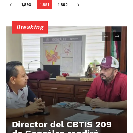
1,890
1,891
1,892
Breaking
Director del CBTIS 209