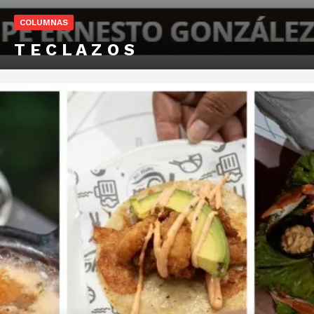
COLUMNAS
T E C L A Z O S