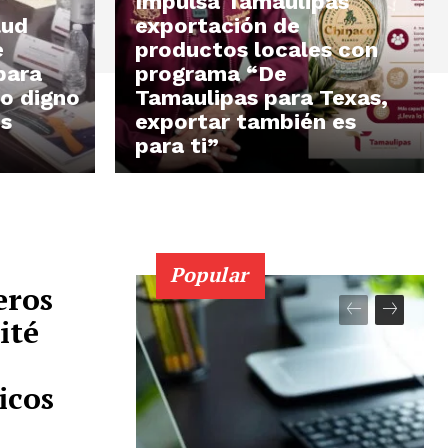
Impulsa Tamaulipas
lud
exportación de
e
productos locales con
para
programa “De
to digno
Tamaulipas para Texas,
os
exportar también es
para ti”
Popular
eros
ité
icos