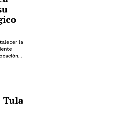
su
gico
talecer la
idente
ocación...
e Tula