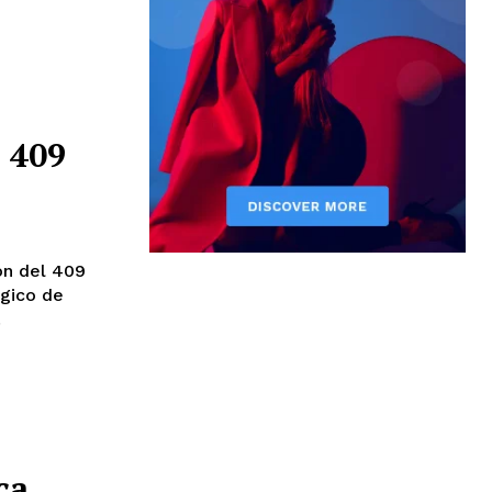
 409
ón del 409
ágico de
.
ca