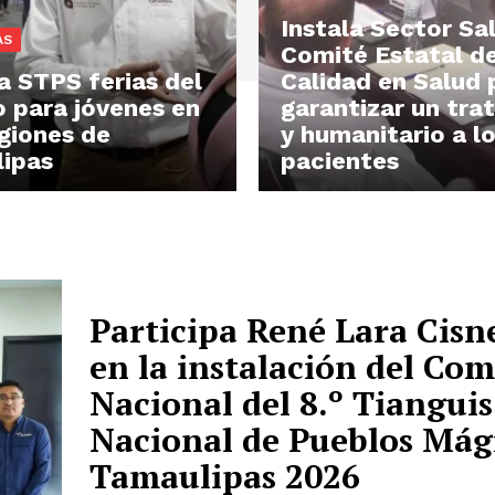
Instala Sector Sa
AS
Comité Estatal d
a STPS ferias del
Calidad en Salud 
 para jóvenes en
garantizar un tra
egiones de
y humanitario a l
ipas
pacientes
Participa René Lara Cisn
en la instalación del Com
Nacional del 8.º Tianguis
Nacional de Pueblos Mág
Tamaulipas 2026