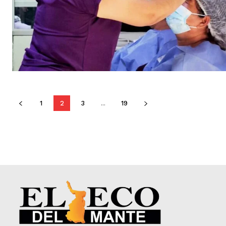
1
2
3
...
19