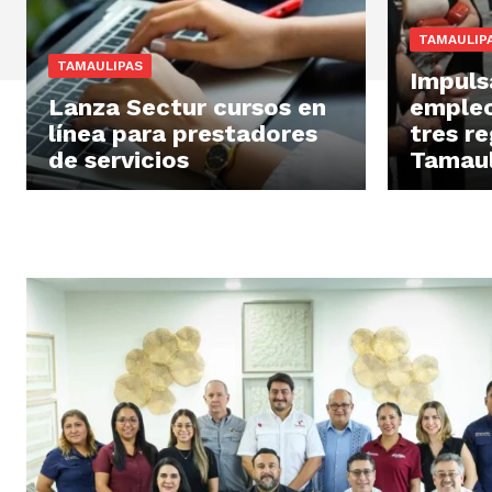
TAMAULIP
TAMAULIPAS
Impuls
Lanza Sectur cursos en
empleo
línea para prestadores
tres r
de servicios
Tamaul