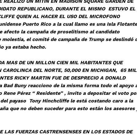
ZO UN MITIN EN MADISON SQUARE GARDEN DE
IDATO REPUBLICANO, DURANTE EL MISMO ESTUVO EL
LIFFE QUIEN AL HACER EL USO DEL MICROFONO
ense Puerto Rico a la cual llamo es una Isla Flotant
le afecto la campaña de proselitismo al candidato
de molestia, el comité de campaña de Trump se deslindó 
año ya estaba hecho.
DE UN MILLON CIEN MIL HABITANTES QUE
N CAROLINCA DEL NORTE, 50,000 EN MICHIGAN, 65 MIL
NTES RICKY MARTIN FUE DE DESPRECIO A DONALD
a Bad Buny reacciono de la misma forma todo el apoyo 
 Rene Pérez “ Residente” , invito a depositar el voto po
del payaso Tony Hinchcliffe le está costando caro a la
ña que no deben suceder para esto están los asesores 
FUERZAS CASTRENSENSES EN LOS ESTADOS DE