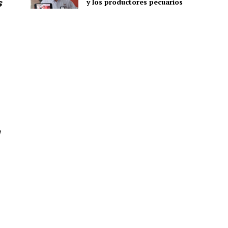
y los productores pecuarios
S
n