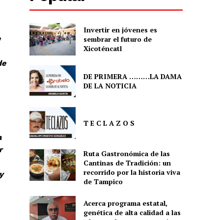
Invertir en jóvenes es
e
sembrar el futuro de
Xicoténcatl
de
DE PRIMERA ………LA DAMA
DE LA NOTICIA
T E C L A Z O S
a
r
Ruta Gastronómica de las
Cantinas de Tradición: un
recorrido por la historia viva
y
de Tampico
Acerca programa estatal,
genética de alta calidad a las