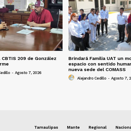
l CBTIS 209 de González
Brindará Familia UAT un m
orme
espacio con sentido human
nueva sede del COMASS
edillo
-
Agosto 7, 2026
Alejandro Cedillo
-
Agosto 7, 
Tamaulipas
Mante
Regional
Nacion