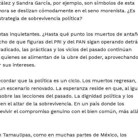
nzález y Sandra García, por ejemplo, son símbolos de esta
ahora se deslizan cómodamente en el seno morenista. ¿Es
trategia de sobrevivencia política?
ntas inquietantes. ¿Hasta qué punto los muertos de antañ
ho de que figuras del PRI y del PAN sigan operando detrá
adicado, las prácticas y los vicios del pasado continúan
 quienes se alimentan de la ubre del poder, aprovechand
 sus intereses.
ecordar que la política es un ciclo. Los muertos regresan,
n escenario renovado. La esperanza reside en que, al igu
bre las lecciones del pasado. La dignidad política y los
n el altar de la sobrevivencia. En un país donde los
a revivir el compromiso genuino con el bien común, más all
 Y en Tamaulipas, como en muchas partes de México, los