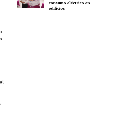
consumo eléctrico en
edificios
o
s
o
al
á