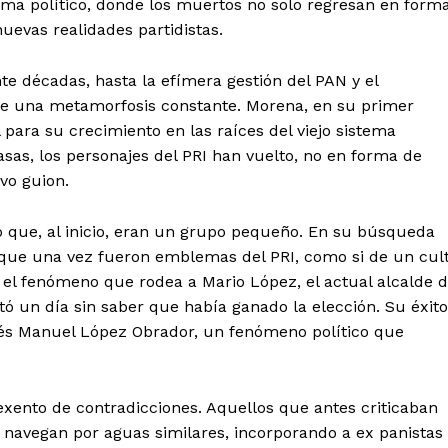
ama político, donde los muertos no solo regresan en form
evas realidades partidistas.
e décadas, hasta la efímera gestión del PAN y el
de una metamorfosis constante. Morena, en su primer
para su crecimiento en las raíces del viejo sistema
casas, los personajes del PRI han vuelto, no en forma de
vo guion.
 que, al inicio, eran un grupo pequeño. En su búsqueda
s que una vez fueron emblemas del PRI, como si de un cul
s el fenómeno que rodea a Mario López, el actual alcalde 
ó un día sin saber que había ganado la elección. Su éxito
rés Manuel López Obrador, un fenómeno político que
exento de contradicciones. Aquellos que antes criticaban
a navegan por aguas similares, incorporando a ex panistas