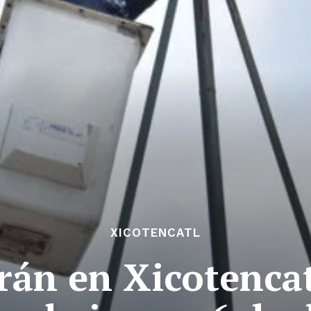
XICOTENCATL
án en Xicotencat