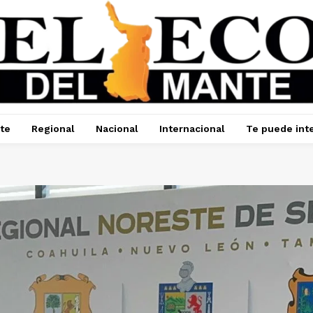
te
Regional
Nacional
Internacional
Te puede int