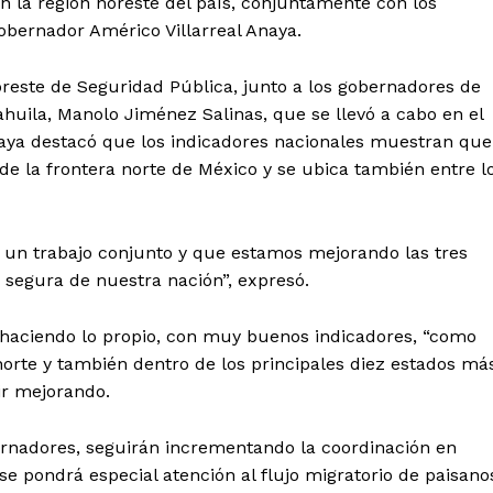
en la región noreste del país, conjuntamente con los
obernador Américo Villarreal Anaya.
oreste de Seguridad Pública, junto a los gobernadores de
uila, Manolo Jiménez Salinas, que se llevó a cabo en el
Anaya destacó que los indicadores nacionales muestran que
e la frontera norte de México y se ubica también entre l
un trabajo conjunto y que estamos mejorando las tres
n segura de nuestra nación”, expresó.
 haciendo lo propio, con muy buenos indicadores, “como
norte y también dentro de los principales diez estados má
ir mejorando.
ernadores, seguirán incrementando la coordinación en
; se pondrá especial atención al flujo migratorio de paisano