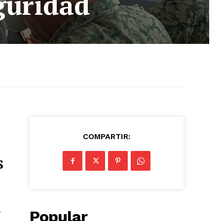
guridad
COMPARTIR:
s
a
Popular