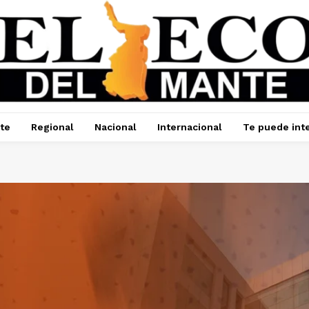
te
Regional
Nacional
Internacional
Te puede int