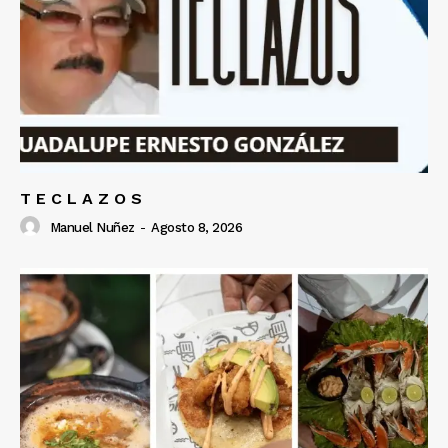
T E C L A Z O S
Manuel Nuñez
-
Agosto 8, 2026