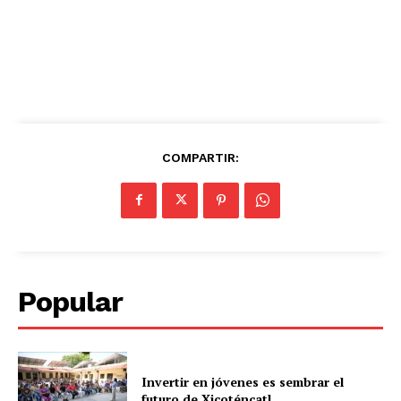
COMPARTIR:
Popular
Invertir en jóvenes es sembrar el
futuro de Xicoténcatl