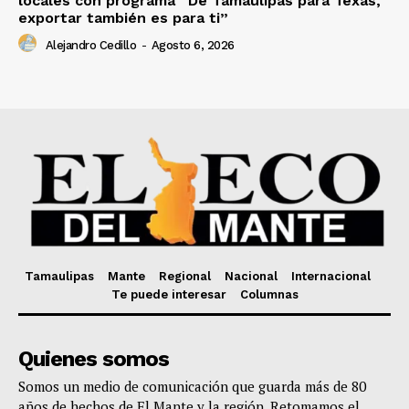
locales con programa “De Tamaulipas para Texas,
exportar también es para ti”
Alejandro Cedillo
-
Agosto 6, 2026
Tamaulipas
Mante
Regional
Nacional
Internacional
Te puede interesar
Columnas
Quienes somos
Somos un medio de comunicación que guarda más de 80
años de hechos de El Mante y la región. Retomamos el