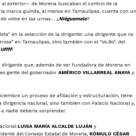
—y al exterior— de Morena buscaban el control de la
 la marca guinda, al menos en Tamaulipas, cuenta con u
n de votos en las urnas… ¿
Niéguemelo
?
ta” en la selección de la dirigente; una dirigente que no
rosa” en Tamaulipas, sino también con el “Vo.Bo”, del
¡
Uffff
!
 dirigente que, además de ser fundadora de Morena en
 es gente del gobernador
AMÉRICO VILLARREAL ANAYA
y
iciembre un proceso de afiliación y estructuración, tiene
a dirigencia nacional, sino también con Palacio Nacional y,
 a nadie debería sorprender.
nacional
LUISA MARÍA ALCALDE LUJÁN
y
sidente del Consejo Estatal de Morena,
RÓMULO CÉSAR