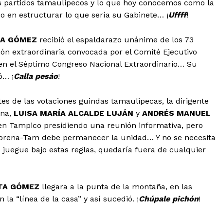
los partidos tamaulipecos y lo que hoy conocemos como la
o en estructurar lo que sería su Gabinete… ¡
Uffff
!
TA GÓMEZ
recibió el espaldarazo unánime de los 73
sión extraordinaria convocada por el Comité Ejecutivo
 en el Séptimo Congreso Nacional Extraordinario… Su
ó… ¡
Calla pesáo
!
tes de las votaciones guindas tamaulipecas, la dirigente
ena,
LUISA MARÍA ALCALDE LUJÁN
y
ANDRÉS MANUEL
 en Tampico presidiendo una reunión informativa, pero
Morena-Tam debe permanecer la unidad… Y no se necesita
 juegue bajo estas reglas, quedaría fuera de cualquier
TA GÓMEZ
llegara a la punta de la montaña, en las
la “línea de la casa” y así sucedió. ¡
Chúpale pichón
!