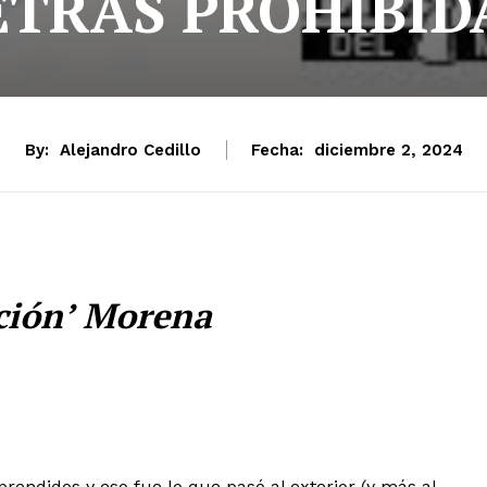
ETRAS PROHIBID
By:
Alejandro Cedillo
Fecha:
diciembre 2, 2024
ción’ Morena
prendidos y eso fue lo que pasó al exterior (y más al