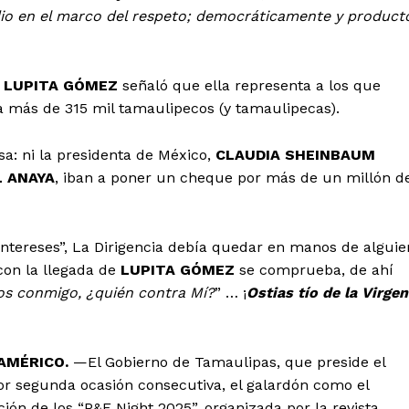
dio en el marco del respeto; democráticamente y product
,
LUPITA GÓMEZ
señaló que ella representa a los que
 a más de 315 mil tamaulipecos (y tamaulipecas).
a: ni la presidenta de México,
CLAUDIA SHEINBAUM
L ANAYA
, iban a poner un cheque por más de un millón d
ntereses”, La Dirigencia debía quedar en manos de alguie
con la llegada de
LUPITA GÓMEZ
se comprueba, de ahí
ios conmigo, ¿quién contra Mí?
” … ¡
Ostias tío de la Virgen
AMÉRICO.
—El Gobierno de Tamaulipas, que preside el
por segunda ocasión consecutiva, el galardón como el
ción de los “P&E Night 2025”, organizada por la revista