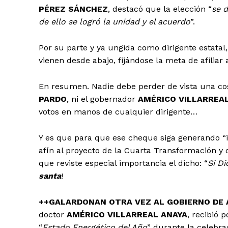
PÉREZ SÁNCHEZ
, destacó que la elección “
se 
de ello se logró la unidad y el acuerdo
”.
Por su parte y ya ungida como dirigente estatal
vienen desde abajo, fijándose la meta de afiliar
En resumen. Nadie debe perder de vista una cos
PARDO
, ni el gobernador
AMÉRICO VILLARREA
votos en manos de cualquier dirigente…
Y es que para que ese cheque siga generando “i
afín al proyecto de la Cuarta Transformación y 
que reviste especial importancia el dicho: “
Si D
santa
!
++GALARDONAN OTRA VEZ AL GOBIERNO DE 
doctor
AMÉRICO VILLARREAL ANAYA
, recibió 
“
Estado Energético del Año
” durante la celebra