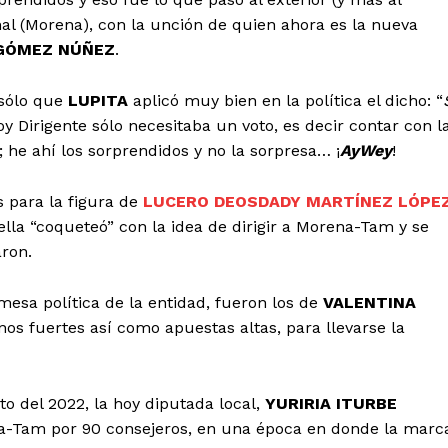
al (Morena), con la unción de quien ahora es la nueva
GÓMEZ NÚÑEZ
.
 sólo que
LUPITA
aplicó muy bien en la política el dicho: “
y Dirigente sólo necesitaba un voto, es decir contar con l
 he ahí los sorprendidos y no la sorpresa… ¡
AyWey
!
s para la figura de
LUCERO DEOSDADY MARTÍNEZ LÓPE
 ella “coqueteó” con la idea de dirigir a Morena-Tam y se
aron.
esa política de la entidad, fueron los de
VALENTINA
inos fuertes así como apuestas altas, para llevarse la
to del 2022, la hoy diputada local,
YURIRIA ITURBE
na-Tam por 90 consejeros, en una época en donde la marc