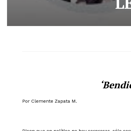
L
‘Bendi
Por Clemente Zapata M.
Dicen que en política no hay sorpresas, sólo sor