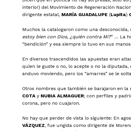
interior) del Movimiento de Regeneración Nacion
dirigente estatal,
MARÍA GUADALUPE
(
Lupita
)
Muchos la catalogaron como una desconocida,
estoy bien con Dios, ¿quién contra Mí?
” … La ho
“bendición” y esa siempre lo tuvo en sus manos;
En diversos trascendidos las apuestas eran alta
quien le guste o no, lo acepte o no la diputada,
anduvo moviendo, pero los “amarres” se le solt
Otros nombres que también se barajaron en la m
COTA
y
NUBIA ALMAGUER
; con perfiles y padr
corona, pero no cuajaron.
No hay que perder de vista lo siguiente: En agos
VÁZQUEZ
, fue ungida como dirigente de More