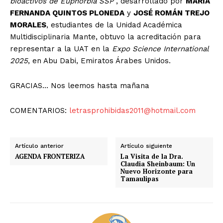
bioactivos de Euphorbia SSP
”, desarrollado por
MARÍA
FERNANDA QUINTOS PLONEDA
y
JOSÉ ROMÁN TREJO
MORALES
, estudiantes de la Unidad Académica
Multidisciplinaria Mante, obtuvo la acreditación para
representar a la UAT en la
Expo Science International
2025
, en Abu Dabi, Emiratos Árabes Unidos.
GRACIAS… Nos leemos hasta mañana
COMENTARIOS:
letrasprohibidas2011@hotmail.com
Artículo anterior
Artículo siguiente
AGENDA FRONTERIZA
La Visita de la Dra.
Claudia Sheinbaum: Un
Nuevo Horizonte para
Tamaulipas