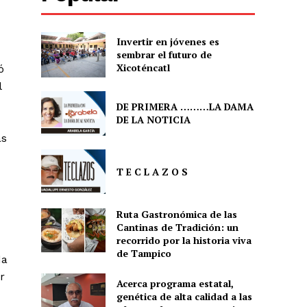
Invertir en jóvenes es
sembrar el futuro de
Xicoténcatl
ó
l
DE PRIMERA ………LA DAMA
DE LA NOTICIA
as
T E C L A Z O S
Ruta Gastronómica de las
Cantinas de Tradición: un
recorrido por la historia viva
de Tampico
da
r
Acerca programa estatal,
genética de alta calidad a las