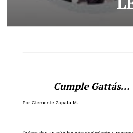
L
Cumple Gattás… G
Por Clemente Zapata M.
Quiero dar un público agradecimiento y reconoci