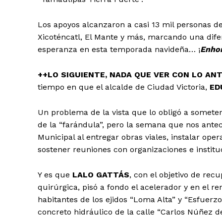
Los apoyos alcanzaron a casi 13 mil personas d
Xicoténcatl, El Mante y más, marcando una difer
esperanza en esta temporada navideña… ¡
Enho
++LO SIGUIENTE, NADA QUE VER CON LO A
tiempo en que el alcalde de Ciudad Victoria,
ED
Un problema de la vista que lo obligó a somete
de la “farándula”, pero la semana que nos antec
Municipal al entregar obras viales, instalar oper
sostener reuniones con organizaciones e institu
Y es que
LALO GATTÁS
, con el objetivo de rec
quirúrgica, pisó a fondo el acelerador y en el
habitantes de los ejidos “Loma Alta” y “Esfuerz
concreto hidráulico de la calle “Carlos Núñez d