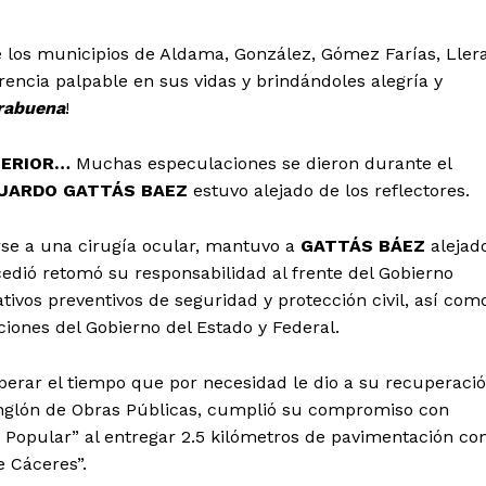
e los municipios de Aldama, González, Gómez Farías, Llera
encia palpable en sus vidas y brindándoles alegría y
rabuena
!
NTERIOR…
Muchas especulaciones se dieron durante el
UARDO GATTÁS BAEZ
estuvo alejado de los reflectores.
rse a una cirugía ocular, mantuvo a
GATTÁS BÁEZ
alejad
edió retomó su responsabilidad al frente del Gobierno
ativos preventivos de seguridad y protección civil, así com
ciones del Gobierno del Estado y Federal.
uperar el tiempo que por necesidad le dio a su recuperaci
 renglón de Obras Públicas, cumplió su compromiso con
o Popular” al entregar 2.5 kilómetros de pavimentación co
e Cáceres”.