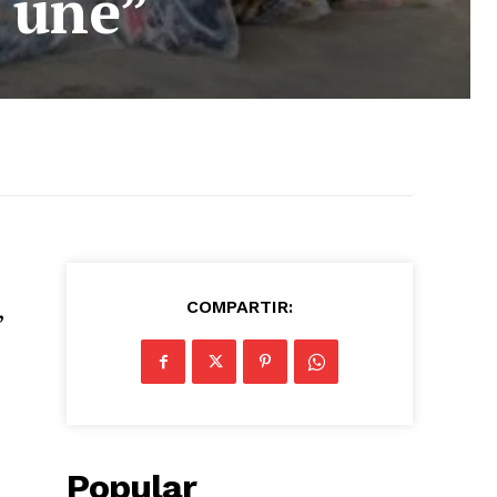
 une”
,
COMPARTIR:
Popular