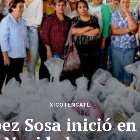
XICOTENCATL
ez Sosa inició en