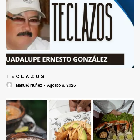
T E C L A Z O S
Manuel Nuñez
-
Agosto 8, 2026