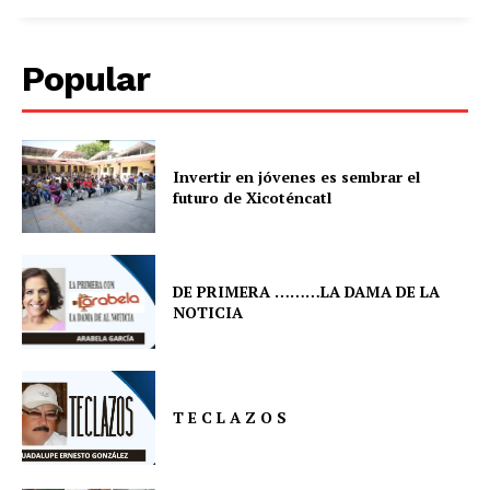
Popular
Invertir en jóvenes es sembrar el
futuro de Xicoténcatl
DE PRIMERA ………LA DAMA DE LA
NOTICIA
T E C L A Z O S