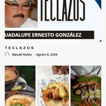
T E C L A Z O S
Manuel Nuñez
-
Agosto 8, 2026