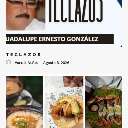
T E C L A Z O S
Manuel Nuñez
-
Agosto 8, 2026