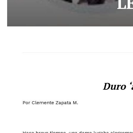
L
Duro 
Por Clemente Zapata M.
Hace breve tiempo, una dama jugaba alegrement