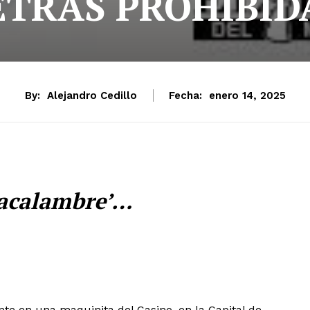
ETRAS PROHIBID
By:
Alejandro Cedillo
Fecha:
enero 14, 2025
‘acalambre’…
e en una maquinita del Casino, en la Capital de