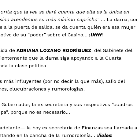
rita que la vea se dará cuenta que ella es la única en
, sino atendemos su más mínimo capricho
” … La dama, co
rse a la puerta de salida, se da cuenta quién era esa mujer
motivo de su “poder” sobre el Casino… ¡
Uffff
!
lida de
ADRIANA LOZANO RODRÍGUEZ
, del Gabinete del
dientemente que la dama siga apoyando a la Cuarta
a la clase política.
as más influyentes (por no decir la que más), salió del
nes, elucubraciones y rumorologías.
el Gobernador, la ex secretaria y sus respectivos “cuadros
sopa”, porque no es necesario…
delante— la hoy ex secretaria de Finanzas sea llamada 
estando en la cancha de la rumorología… ¡
Íjoles
!