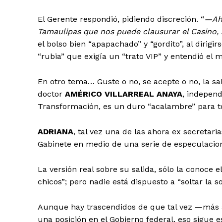
El Gerente respondió, pidiendo discreción. “
—Aho
Tamaulipas que nos puede clausurar el Casino
el bolso bien “apapachado” y “gordito”, al dirigi
“rubia” que exigía un “trato VIP” y entendió el 
En otro tema… Guste o no, se acepte o no, la sa
doctor
AMÉRICO VILLARREAL ANAYA
, indepen
Transformación, es un duro “acalambre” para tod
ADRIANA
, tal vez una de las ahora ex secretari
Gabinete en medio de una serie de especulacio
La versión real sobre su salida, sólo la conoce 
chicos”; pero nadie está dispuesto a “soltar la 
Aunque hay trascendidos de que tal vez —más a
una posición en el Gobierno federal, eso sigue 