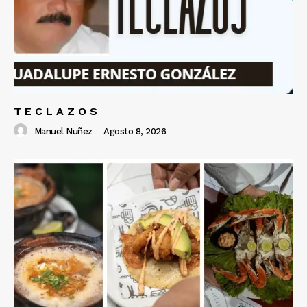
T E C L A Z O S
Manuel Nuñez
-
Agosto 8, 2026