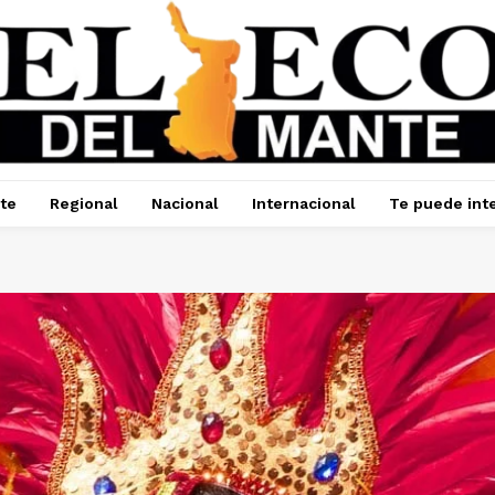
te
Regional
Nacional
Internacional
Te puede int