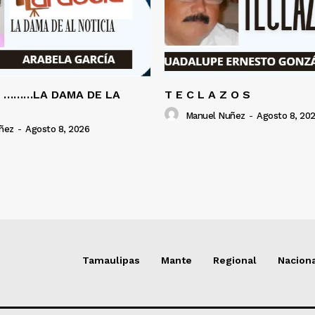
A ………LA DAMA DE LA
T E C L A Z O S
Manuel Nuñez
-
Agosto 8, 20
ñez
-
Agosto 8, 2026
Tamaulipas
Mante
Regional
Nacion