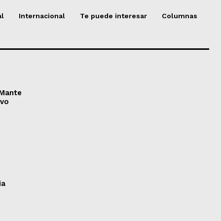
al
Internacional
Te puede interesar
Columnas
 Mante
ivo
ia