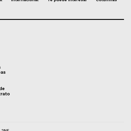
a
pas
 de
trato
r 2NE