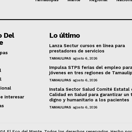
o Del
Lo último
e
Lanza Sectur cursos en línea para
prestadores de servicios
pas
TAMAULIPAS
agosto 6, 2026
Impulsa STPS ferias del empleo par
l
jóvenes en tres regiones de Tamauli
l
TAMAULIPAS
agosto 6, 2026
ional
Instala Sector Salud Comité Estatal
Calidad en Salud para garantizar un 
e interesar
digno y humanitario a los pacientes
as
TAMAULIPAS
agosto 6, 2026
14 El Eco del Mante. Todos los derechos reservados. Hecho po