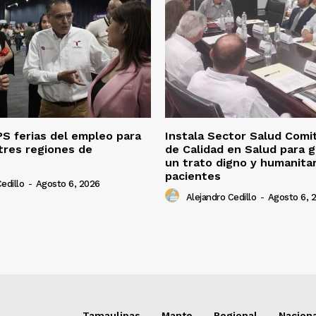
S ferias del empleo para
Instala Sector Salud Comi
tres regiones de
de Calidad en Salud para g
un trato digno y humanitar
pacientes
edillo
-
Agosto 6, 2026
Alejandro Cedillo
-
Agosto 6, 
Tamaulipas
Mante
Regional
Nacion