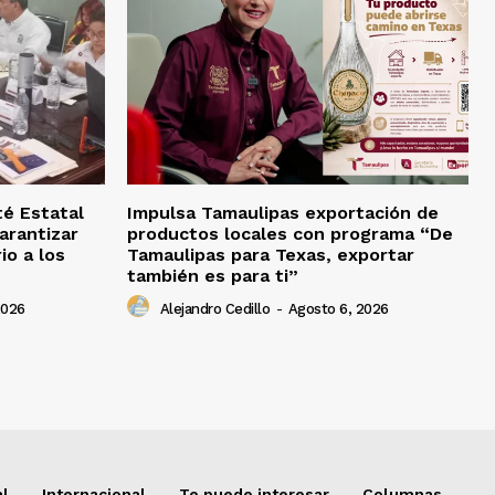
té Estatal
Impulsa Tamaulipas exportación de
arantizar
productos locales con programa “De
io a los
Tamaulipas para Texas, exportar
también es para ti”
2026
Alejandro Cedillo
-
Agosto 6, 2026
al
Internacional
Te puede interesar
Columnas