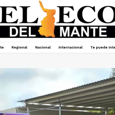
te
Regional
Nacional
Internacional
Te puede int