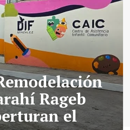
 Remodelación
Sarahí Rageb
perturan el