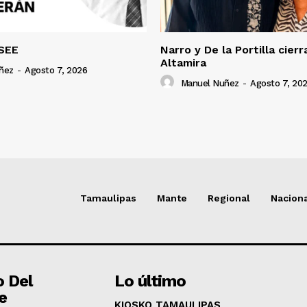
SEE
Narro y De la Portilla cierr
Altamira
ñez
-
Agosto 7, 2026
Manuel Nuñez
-
Agosto 7, 20
Tamaulipas
Mante
Regional
Nacion
o Del
Lo último
e
KIOSKO TAMAULIPAS