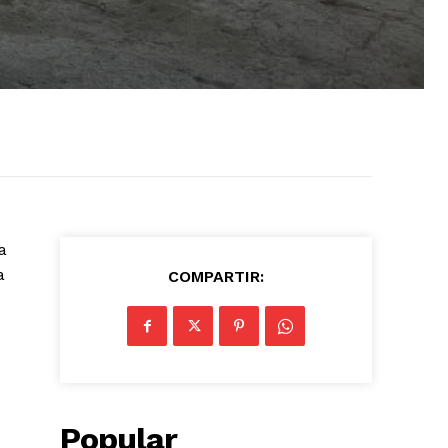
a
a
COMPARTIR:
:
Popular