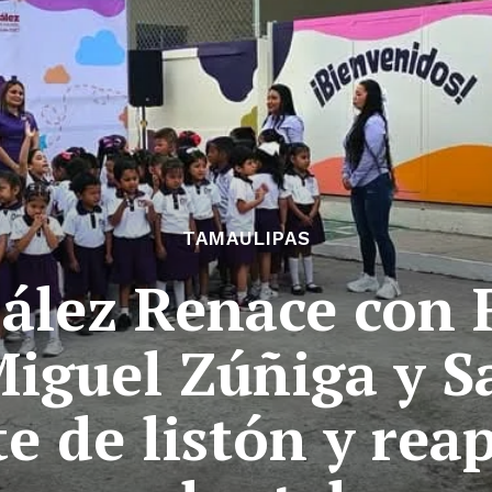
TAMAULIPAS
ález Renace con
Miguel Zúñiga y 
e de listón y rea