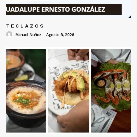
T E C L A Z O S
Manuel Nuñez
-
Agosto 8, 2026