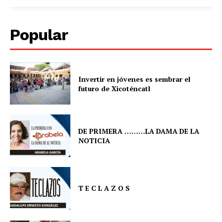
Popular
Invertir en jóvenes es sembrar el
futuro de Xicoténcatl
DE PRIMERA ………LA DAMA DE LA
NOTICIA
T E C L A Z O S