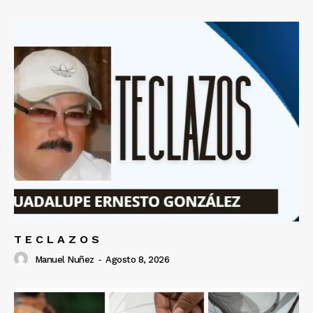
T E C L A Z O S
Manuel Nuñez
-
Agosto 8, 2026