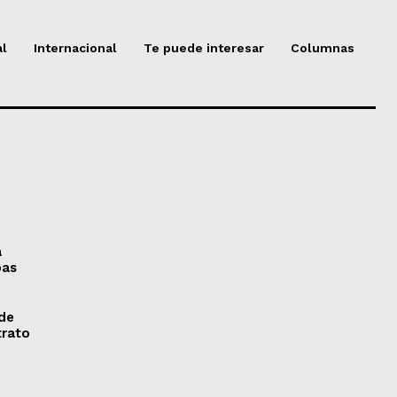
al
Internacional
Te puede interesar
Columnas
a
pas
 de
trato