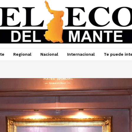
te
Regional
Nacional
Internacional
Te puede int