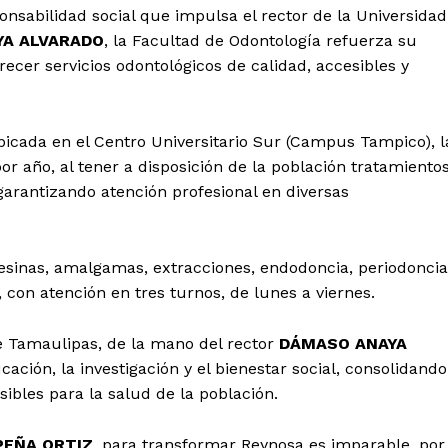
ponsabilidad social que impulsa el rector de la Universidad
YA ALVARADO
, la Facultad de Odontología refuerza su
cer servicios odontológicos de calidad, accesibles y
ubicada en el Centro Universitario Sur (Campus Tampico), l
r año, al tener a disposición de la población tratamiento
arantizando atención profesional en diversas
 resinas, amalgamas, extracciones, endodoncia, periodoncia
, con atención en tres turnos, de lunes a viernes.
e Tamaulipas, de la mano del rector
DÁMASO ANAYA
ción, la investigación y el bienestar social, consolidando
sibles para la salud de la población.
PEÑA ORTIZ
, para transformar Reynosa es imparable, por