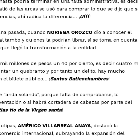
asta podría terminar en una falta administrativa, es deci
lió de las arcas se usó para comprar lo que se dijo que s
encias; ahí radica la diferencia… ¡
Ufff
!
mana pasada, cuando
NORIEGA OROZCO
dio a conocer el
al tambo y quienes la podrían librar, si se toma en cuenta
ue llegó la transformación a la entidad.
il millones de pesos un 40 por ciento, es decir cuatro m
ntar un quebranto y por tanto un delito, hay mucho
el billete público… ¡
Santos Baticochambres
!
e “anda volando”, porque falta de comprobarse, lo
ventación o si habrá cortadera de cabezas por parte del
ias tío de la Virgen santa
!
ulipas,
AMÉRICO VILLARREAL ANAYA
, destacó la
comercio internacional, subrayando la expansión del