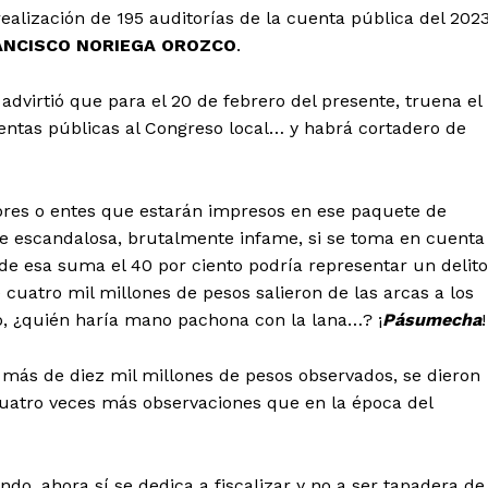
realización de 195 auditorías de la cuenta pública del 2023
ANCISCO NORIEGA OROZCO
.
a advirtió que para el 20 de febrero del presente, truena el
ntas públicas al Congreso local… y habrá cortadero de
mbres o entes que estarán impresos en ese paquete de
te escandalosa, brutalmente infame, si se toma en cuenta
e esa suma el 40 por ciento podría representar un delito
 cuatro mil millones de pesos salieron de las arcas a los
co, ¿quién haría mano pachona con la lana…? ¡
Pásumecha
!
los más de diez mil millones de pesos observados, se dieron
cuatro veces más observaciones que en la época del
ndo, ahora sí se dedica a fiscalizar y no a ser tapadera de