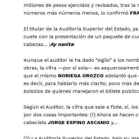
millones de pesos ejercidos y revisados, tras la 
números más números menos, lo confirmó
FR
El titular de la Auditoría Superior del Estado, y
cuete con la presentación de un paquete de cue
cabezas… ¡
Ay nanita
!
Aunque el auditor le ha dado “sigilo” a los no
obras, la cifra —por sí sola— es asquerosamen
que el mismo
NORIEGA OROZCO
adelantó que d
es decir, para hablarlo más clarito, poco más de
bolsillos de quienes manejaron el billete públi
Según el Auditor, la cifra que sale a flote, sí, 
por dos cosas importantes: (1) Ahora se hacen 
cabecista
JORGE ESPINO ASCANIO
y…
(2) La Auditoría Superior del Estado, bajo su ma