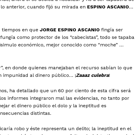
 lo anterior, cuando fijó su mirada en
ESPINO ASCANIO
…
s tiempos en que
JORGE ESPINO ASCANIO
fingía ser
 fungía como protector de los “cabecistas”, todo se tapaba
disimulo económico, mejor conocido como “moche” …
r”, en donde quienes manejaban el recurso sabían lo que
 impunidad al dinero público… ¡
Zaaaz culebra
!
os, ha detallado que un 60 por ciento de esta cifra será
os informes integraron mal las evidencias, no tanto por
jar el dinero público el dolo y la ineptitud es
nsecuencias distintas.
caría robo y éste representa un delito; la ineptitud en el