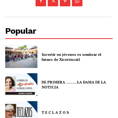
Popular
Invertir en jóvenes es sembrar el
futuro de Xicoténcatl
DE PRIMERA ………LA DAMA DE LA
NOTICIA
T E C L A Z O S