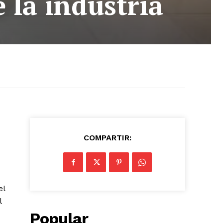
 la industria
COMPARTIR:
el
l
Popular