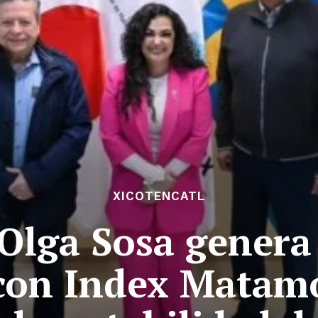
XICOTENCATL
Olga Sosa genera
con Index Matamo