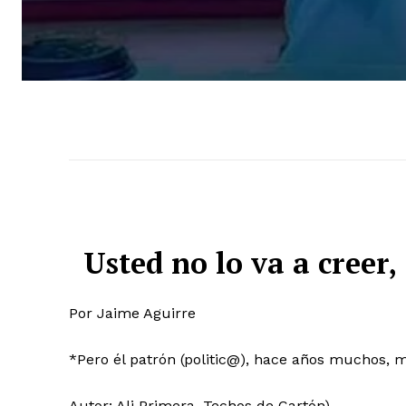
Usted no lo va a creer,
Por Jaime Aguirre
*Pero él patrón (politic@), hace años muchos, 
Autor: Ali Primera, Techos de Cartón).