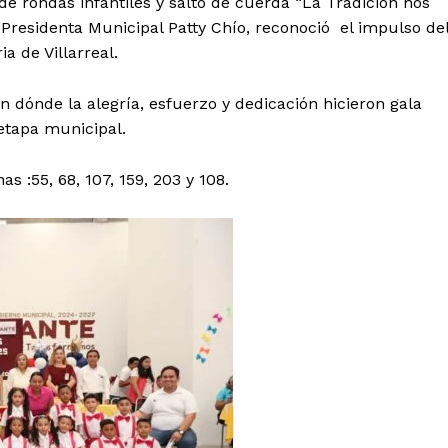
e rondas infantiles y salto de cuerda “La Tradición nos
 Presidenta Municipal Patty Chío, reconoció el impulso de
a de Villarreal.
 dónde la alegría, esfuerzo y dedicación hicieron gala
 etapa municipal.
 :55, 68, 107, 159, 203 y 108.