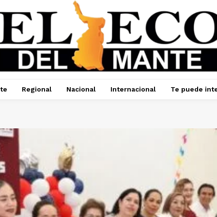
te
Regional
Nacional
Internacional
Te puede int