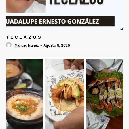
T E C L A Z O S
Manuel Nuñez
-
Agosto 8, 2026