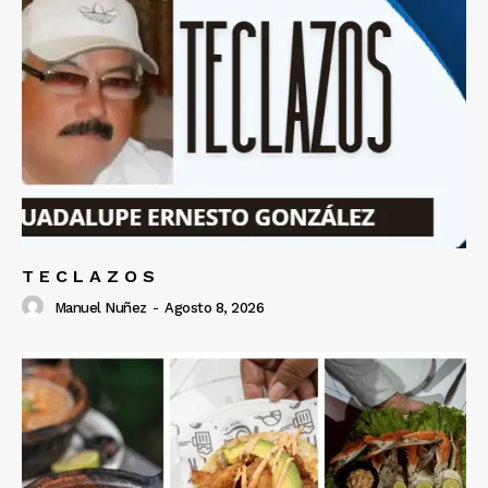
T E C L A Z O S
Manuel Nuñez
-
Agosto 8, 2026