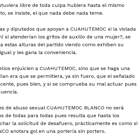
estuviera libre de toda culpa hubiera hasta el mismo
to, se insiste, el que nada debe nada teme.
adas y diputados que apoyan a CUAHUTEMOC si la violada
í si atenderían los gritos de auxilio de una mujer?, se
o a estas alturas del partido viendo como exhiben su
gual y les gana la conveniencia.
e ellos enjuicien a CUAHUTEMOC, sino que se haga una
ían era que se permitiera, ya sin fuero, que el señalado
nocente, pues bien, y si se comprueba su mal actuar pues
cuencia.
ciones de abuso sexual CUAHUTEMOC BLANCO no será
os de todas para todas pues resulta que hasta los
char la solicitud de desafuero, prácticamente es como si
NCO anotara gol en una portería sin portero.