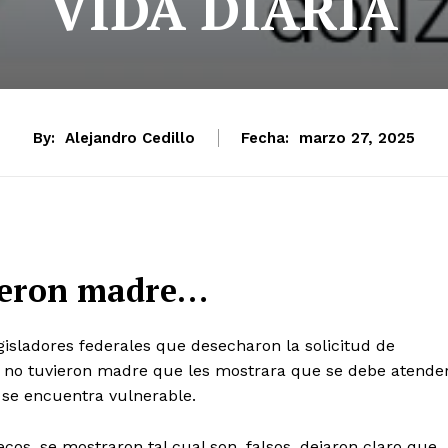
VIDA DIARIA
By:
Alejandro Cedillo
Fecha:
marzo 27, 2025
ieron madre…
gisladores federales que desecharon la solicitud de
o tuvieron madre que les mostrara que se debe atende
a se encuentra vulnerable.
cos, se mostraron tal cual son, falsos, dejaron claro que