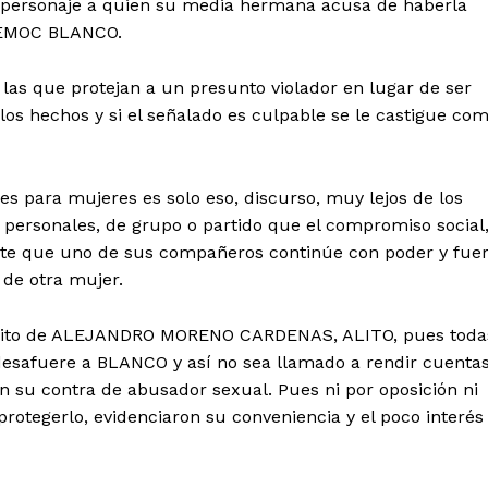
un personaje a quien su media hermana acusa de haberla
TEMOC BLANCO.
las que protejan a un presunto violador en lugar de ser
os hechos y si el señalado es culpable se le castigue co
es para mujeres es solo eso, discurso, muy lejos de los
 personales, de grupo o partido que el compromiso social
ante que uno de sus compañeros continúe con poder y fue
 de otra mujer.
equito de ALEJANDRO MORENO CARDENAS, ALITO, pues toda
 desafuere a BLANCO y así no sea llamado a rendir cuenta
en su contra de abusador sexual. Pues ni por oposición ni
rotegerlo, evidenciaron su conveniencia y el poco interés