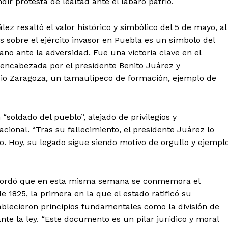
r protesta de lealtad ante el lábaro patrio.
ez resaltó el valor histórico y simbólico del 5 de mayo, al
s sobre el ejército invasor en Puebla es un símbolo del
ano ante la adversidad. Fue una victoria clave en el
encabezada por el presidente Benito Juárez y
cio Zaragoza, un tamaulipeco de formación, ejemplo de
soldado del pueblo”, alejado de privilegios y
ional. “Tras su fallecimiento, el presidente Juárez lo
o. Hoy, su legado sigue siendo motivo de orgullo y ejempl
recordó que en esta misma semana se conmemora el
 1825, la primera en la que el estado ratificó su
tablecieron principios fundamentales como la división de
nte la ley. “Este documento es un pilar jurídico y moral