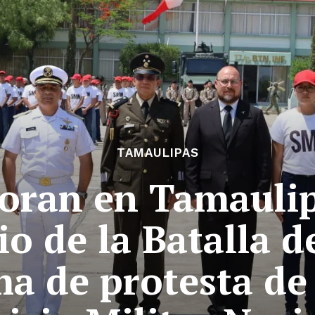
TAMAULIPAS
ran en Tamaulipa
io de la Batalla d
ma de protesta de