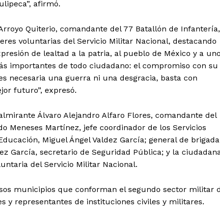
lipeca”, afirmó.
 Arroyo Quiterio, comandante del 77 Batallón de Infantería,
res voluntarias del Servicio Militar Nacional, destacando
esión de lealtad a la patria, al pueblo de México y a un
ás importantes de todo ciudadano: el compromiso con su
 es necesaria una guerra ni una desgracia, basta con
jor futuro”, expresó.
almirante Álvaro Alejandro Alfaro Flores, comandante del
do Meneses Martínez, jefe coordinador de los Servicios
 Educación, Miguel Ángel Valdez García; general de brigada
z García, secretario de Seguridad Pública; y la ciudadan
taria del Servicio Militar Nacional.
sos municipios que conforman el segundo sector militar 
s y representantes de instituciones civiles y militares.