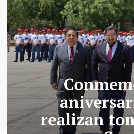
Conmemo
aniversar
realizan to