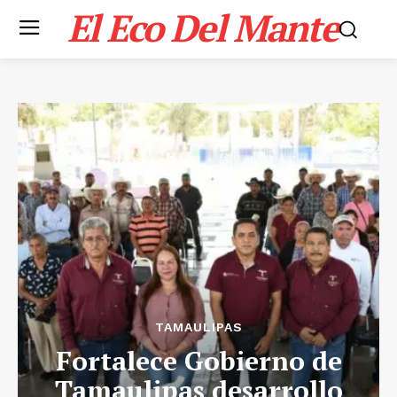
El Eco Del Mante
TAMAULIPAS
Fortalece Gobierno de
Tamaulipas desarrollo