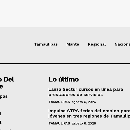
Tamaulipas
Mante
Regional
Nacion
o Del
Lo último
e
Lanza Sectur cursos en línea para
prestadores de servicios
pas
TAMAULIPAS
agosto 6, 2026
Impulsa STPS ferias del empleo par
l
jóvenes en tres regiones de Tamauli
l
TAMAULIPAS
agosto 6, 2026