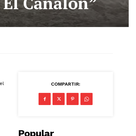
 “El Canalón”
el
COMPARTIR:
Popular