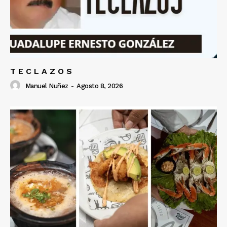
T E C L A Z O S
Manuel Nuñez
-
Agosto 8, 2026