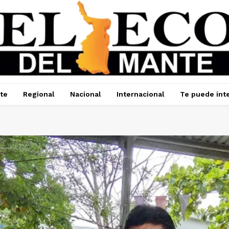
te
Regional
Nacional
Internacional
Te puede int