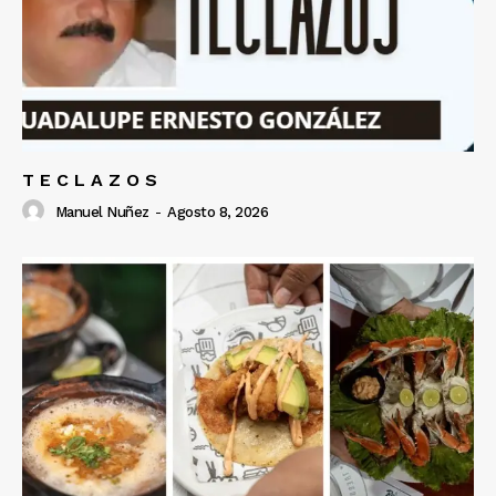
T E C L A Z O S
Manuel Nuñez
-
Agosto 8, 2026