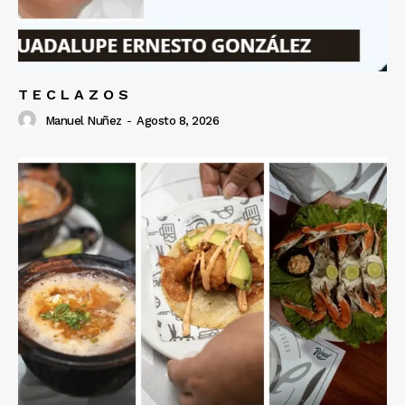
T E C L A Z O S
Manuel Nuñez
-
Agosto 8, 2026