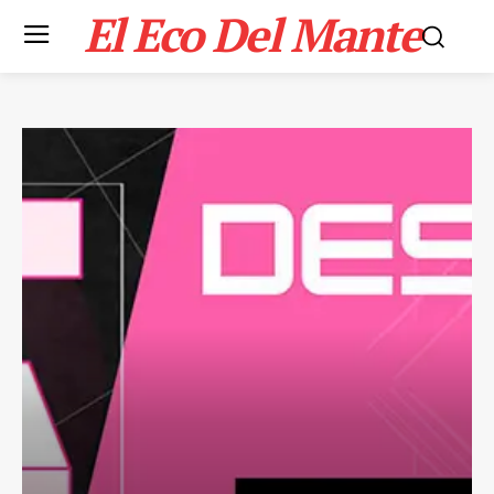
El Eco Del Mante