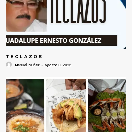
T E C L A Z O S
Manuel Nuñez
-
Agosto 8, 2026