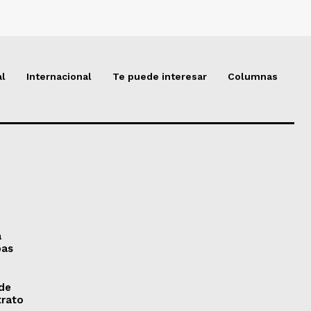
al
Internacional
Te puede interesar
Columnas
a
pas
 de
trato