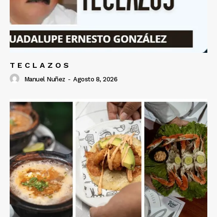
T E C L A Z O S
Manuel Nuñez
-
Agosto 8, 2026