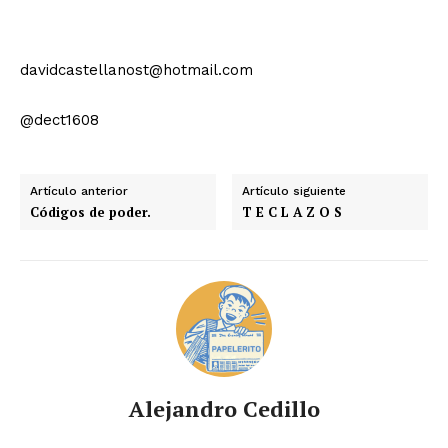
davidcastellanost@hotmail.com
@dect1608
Artículo anterior
Artículo siguiente
Códigos de poder.
T E C L A Z O S
Alejandro Cedillo