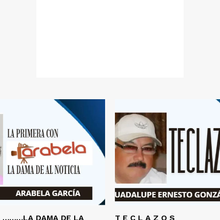
A ………LA DAMA DE LA
T E C L A Z O S