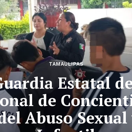
TAMAULIPAS
uardia Estatal d
onal de Concient
del Abuso Sexual 