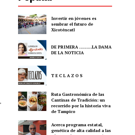
Invertir en jóvenes es
sembrar el futuro de
Xicoténcatl
DE PRIMERA ………LA DAMA
DE LA NOTICIA
T E C L A Z O S
Ruta Gastronómica de las
Cantinas de Tradición: un
’
recorrido por la historia viva
de Tampico
Acerca programa estatal,
genética de alta calidad a las