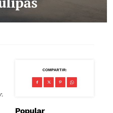
ulipas
COMPARTIR:
”,
Popular